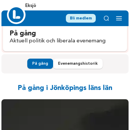
Eksjö
Bli medlem
På gång
Aktuell politik och liberala evenemang
På gång
Evenemangshistorik
På gång i Jönköpings läns län