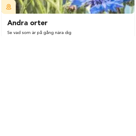
Andra orter
Se vad som är på gång nära dig
Lokala event hos liberalerna i ditt närområde
Se allt som är på gång
Upptäckt fler evenemang i
Jönköpings läns län
Jönköpings län